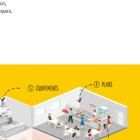
ri,
iques,