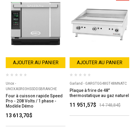
AJOUTER AU PANIER
AJOUTER AU PANIER
Unox -
Garland - GARGTGG48GT48MNATC
UNOXASR03HSSDDSBRANCHE
Plaque à frire de 48"
thermostatique au gaz naturel
Four à cuisson rapide Speed
Pro - 208 Volts / 1 phase -
11 951,57$
14 748,84$
Modèle Démo
13 613,70$