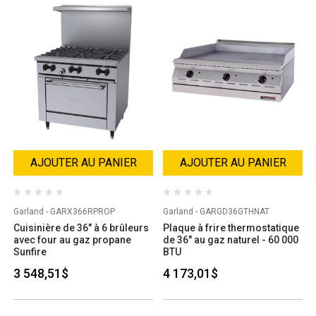
AJOUTER AU PANIER
AJOUTER AU PANIER
Garland - GARX366RPROP
Garland - GARGD36GTHNAT
Cuisinière de 36" à 6 brûleurs
Plaque à frire thermostatique
avec four au gaz propane
de 36" au gaz naturel - 60 000
Sunfire
BTU
3 548,51$
4 173,01$