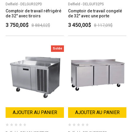
Delfield - DELGUR32PD
Delfield - DELGUF32PS
Comptoir de travail réfrigéré
Comptoir de travail congelé
de 32" avec tiroirs
de 32" avec une porte
3 750,00$
3 450,00$
8 884,02$
8 117,09$
Solde
AJOUTER AU PANIER
AJOUTER AU PANIER