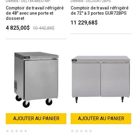
Delfield - DEL18648BSTMP
Delfield - DELGUR72BPS
Comptoir de travail réfrigéré
Comptoir de travail réfrigéré
de 48" avec une porte et
de 72" à 3 portes GUR72BPS
dosseret
11 229,68$
4 825,00$
10 442,88$
AJOUTER AU PANIER
AJOUTER AU PANIER