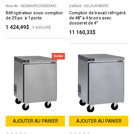
New-Air - NEWNUR029SSDEMO
Delfield - DELGUR48BPD
Réfrigérateur sous-comptoir
Comptoir de travail réfrigéré
de 29 po. à 1 porte
de 48" à 4 tiroirs avec
dosseret de 4"
1 424,49$
1 659,99$
11 160,33$
Solde
AJOUTER AU PANIER
AJOUTER AU PANIER