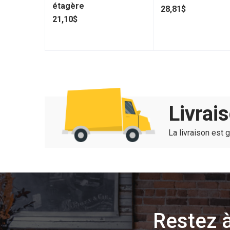
étagère
28,81$
21,10$
Livrai
La livraison est 
Restez à