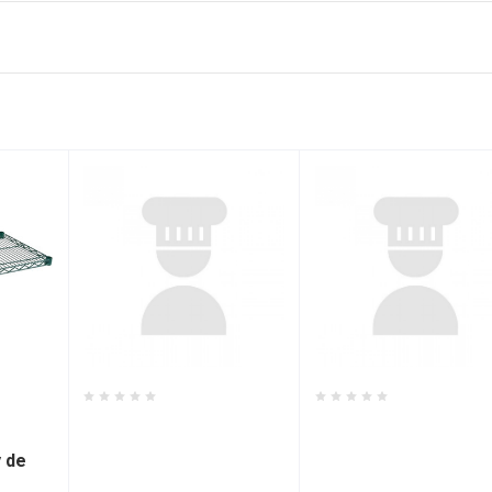
ES2130
EAGLE CATERING
EAGLE CATERING
EQUIPMENT -
EQUIPMENT -
y de
ATETGES1842
ATETGES1860