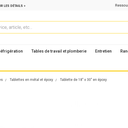
Ressou
IR LES DÉTAILS >
éfrigération
Tables de travail et plomberie
Entretien
Ran
es
Tablettes en métal et époxy
Tablette de 18" x 30" en époxy