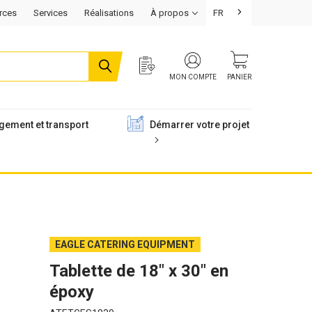
rces
Services
Réalisations
À propos
FR
MON COMPTE
PANIER
gement et transport
Démarrer votre projet
EAGLE CATERING EQUIPMENT
Tablette de 18" x 30" en
époxy