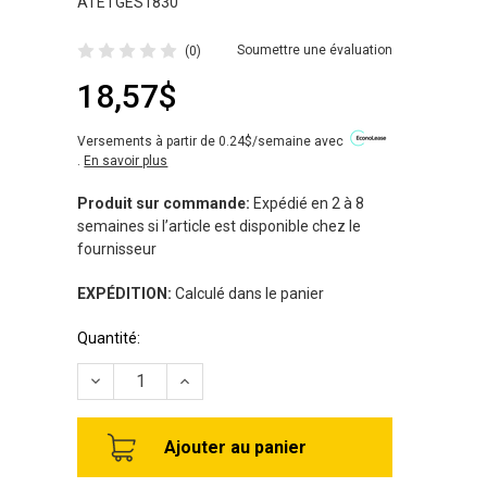
ATETGES1830
Soumettre une évaluation
(0)
18,57$
Versements à partir de 0.24$/semaine avec
.
En savoir plus
Produit sur commande:
Expédié en 2 à 8
semaines si l’article est disponible chez le
fournisseur
EXPÉDITION:
Calculé dans le panier
Stock
Quantité:
disponible:
RÉDUIRE LA QUANTITÉ DE TABLETTE DE 18" X 30"
AUGMENTER LA QUANTITÉ DE TABLETTE