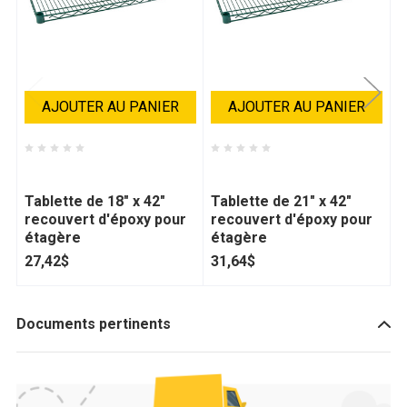
AJOUTER AU PANIER
AJOUTER AU PANIER
Thorinox - D50TGES1842
Thorinox - D50TGES2142
T
Tablette de 18" x 42"
Tablette de 21" x 42"
T
recouvert d'époxy pour
recouvert d'époxy pour
r
étagère
étagère
é
27,42$
31,64$
2
Documents pertinents