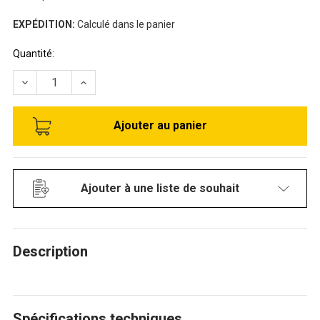
EXPÉDITION:
Calculé dans le panier
Stock
Quantité:
disponible:
RÉDUIRE LA QUANTITÉ DE TABLETTE DE 18" X 42" EN ÉPO
AUGMENTER LA QUANTITÉ DE TABLETTE DE 18"
Ajouter à une liste de souhait
Description
Spécifications techniques