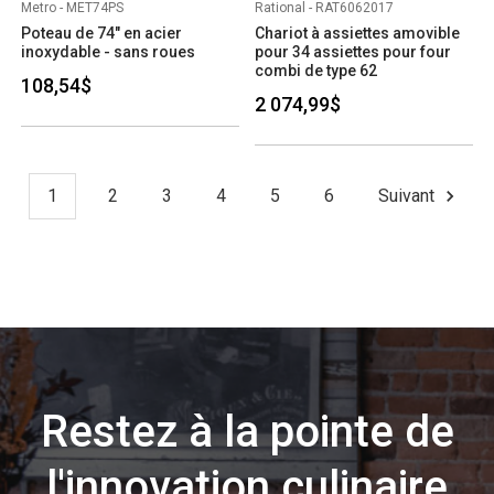
Metro - MET74PS
Rational - RAT6062017
Poteau de 74" en acier
Chariot à assiettes amovible
inoxydable - sans roues
pour 34 assiettes pour four
combi de type 62
108,54$
2 074,99$
1
2
3
4
5
6
Suivant
Restez à la pointe de
l'innovation culinaire