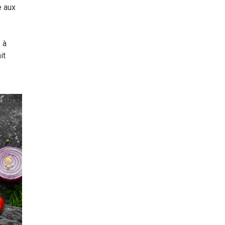
e aux
 à
it