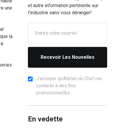
rnable
et autre information pertinente sur
re une
l’industrie sans vous déranger!
Adresse
al
e-
que la
mail
es
series
J’accepte qu’Atelier du Chef me
contacte à des fins
promotionnelles.
En vedette