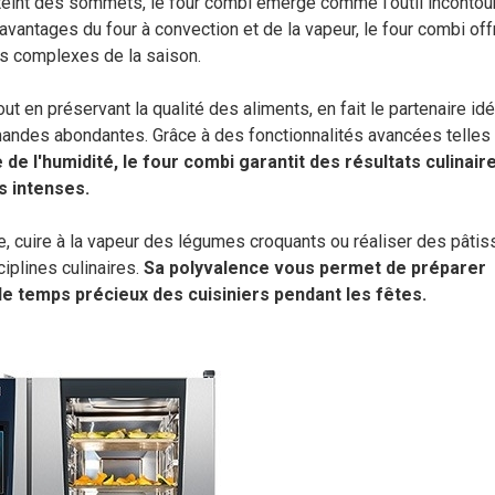
atteint des sommets, le four combi émerge comme l'outil incontou
avantages du four à convection et de la vapeur, le four combi off
ns complexes de la saison.
ut en préservant la qualité des aliments, en fait le partenaire idé
mandes abondantes. Grâce à des fonctionnalités avancées telles 
 de l'humidité, le four combi garantit des résultats culinair
s intenses.
se, cuire à la vapeur des légumes croquants ou réaliser des pâtis
ciplines culinaires.
Sa polyvalence vous permet de préparer
 le temps précieux des cuisiniers pendant les fêtes.