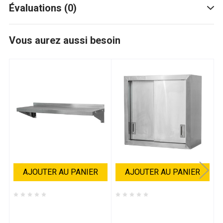
Évaluations (0)
Vous aurez aussi besoin
AJOUTER AU PANIER
AJOUTER AU PANIER
Thorinox -
Thorinox -
T
D50TWSS1424SS
D50TWCA1248SS
D