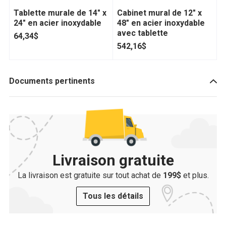
Tablette murale de 14" x
Cabinet mural de 12" x
C
24" en acier inoxydable
48" en acier inoxydable
3
avec tablette
a
64,34$
542,16$
4
Documents pertinents
Livraison gratuite
La livraison est gratuite sur tout achat de
199$
et plus.
Tous les détails