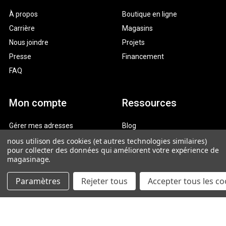
À propos
Boutique en ligne
Carrière
Magasins
Nous joindre
Projets
Presse
Financement
FAQ
Mon compte
Ressources
Gérer mes adresses
Blog
Historique des commandes
Témoignages
nous utilison des cookies (et autres technologies similaires)
pour collecter des données qui améliorent votre expérience de
Préférences de courriel
Obtenir de l’aide
magasinage.
Expédition et livraison
Paramètres
Rejeter tous
Accepter tous les co
Retours, échanges et
garanties