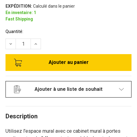
EXPÉDITION:
Calculé dans le panier
En inventaire: 1
Fast Shipping
Stock
Quantité:
disponible:
RÉDUIRE LA QUANTITÉ DE CABINET MURAL DE 14" X 24" 
AUGMENTER LA QUANTITÉ DE CABINET MURAL 
Ajouter à une liste de souhait
Description
Utilisez l'espace mural avec ce cabinet mural à portes