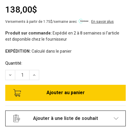
138,00$
Versements à partir de 1.75$/semaine avec
.
En savoir plus
Produit sur commande:
Expédié en 2 à 8 semaines si l’article
est disponible chez le fournisseur
EXPÉDITION:
Calculé dans le panier
Stock
Quantité:
disponible:
RÉDUIRE LA QUANTITÉ DE CHAISE AVEC BRAS CANNES - 
AUGMENTER LA QUANTITÉ DE CHAISE AVEC BR
Ajouter à une liste de souhait