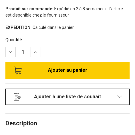
Produit sur commande:
Expédié en 2 à 8 semaines si l’article
est disponible chez le fournisseur
EXPÉDITION:
Calculé dans le panier
Stock
Quantité:
disponible:
RÉDUIRE LA QUANTITÉ DE CHARIOT PLATE-FORME ROBUSTE
AUGMENTER LA QUANTITÉ DE CHARIOT PLATE-
Ajouter à une liste de souhait
Description