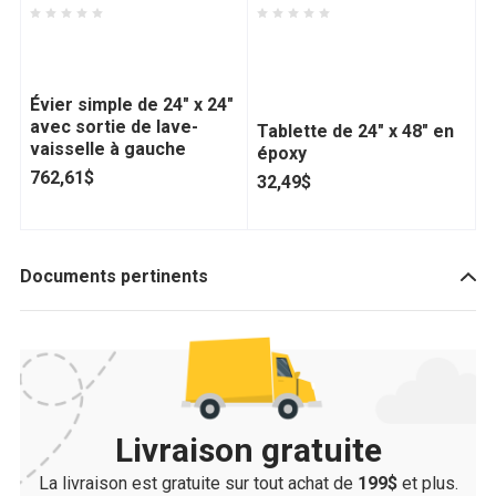
Thorinox -
EAGLE CATERING
C
D50TSS2424LDW
EQUIPMENT -
C
ATETGES2448
Évier simple de 24" x 24"
C
avec sortie de lave-
l
Tablette de 24" x 48" en
vaisselle à gauche
p
époxy
p
762,61$
32,49$
2
Documents pertinents
Livraison gratuite
La livraison est gratuite sur tout achat de
199$
et plus.