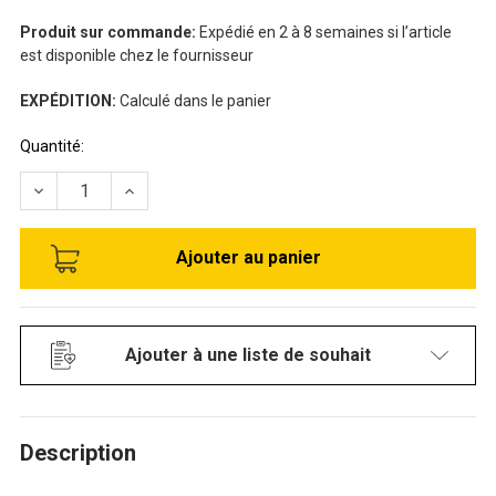
Produit sur commande:
Expédié en 2 à 8 semaines si l’article
est disponible chez le fournisseur
EXPÉDITION:
Calculé dans le panier
Stock
Quantité:
disponible:
RÉDUIRE LA QUANTITÉ DE CHARIOT UTILITAIRE À 3 TABLE
AUGMENTER LA QUANTITÉ DE CHARIOT UTILITA
Ajouter à une liste de souhait
Description