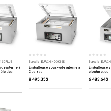
K16DPLUS
Eurodib - EURCHINOOK16D
Eurodib - EURC
de interne à
Emballeuse sous-vide interne à
Emballeuse s
rôle des
2 barres
cloche et con
8 495,35$
6 483,64$