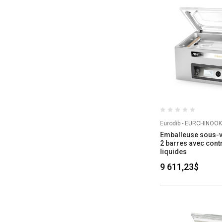
Eurodib - EURCHINOO
Emballeuse sous-vi
2 barres avec cont
liquides
9 611,23$