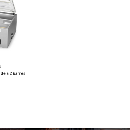
D
de à 2 barres