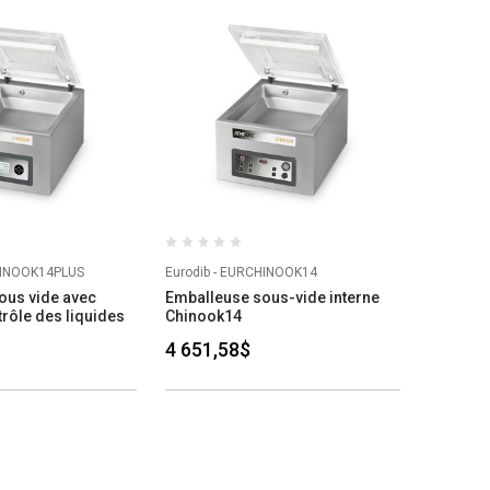
HINOOK14PLUS
Eurodib - EURCHINOOK14
ous vide avec
Emballeuse sous-vide interne
trôle des liquides
Chinook14
4 651,58$