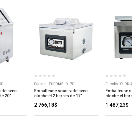
0D
Eurodib - EURDIABLO17D
Eurodib - EURD
ide avec
Emballeuse sous-vide avec
Emballeuse s
de 20"
cloche et 2 barres de 17"
cloche et bar
2 766,18$
1 487,23$