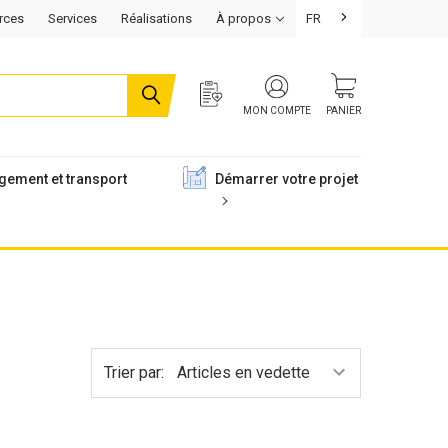
rces
Services
Réalisations
À propos
FR
MON COMPTE
PANIER
gement et transport
Démarrer votre projet
Trier par: