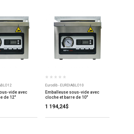
IABLO12
Eurodib - EURDIABLO10
ous-vide avec
Emballeuse sous-vide avec
re de 12"
cloche et barre de 10"
1 194,24$