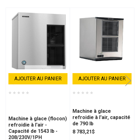
AJOUTER AU PANIER
AJOUTER AU PANIER
Hoshizaki -
Scotsman - SCOC0722SA
S
HOSF1501MAJ
S
Machine à glace
refroidie à l'air, capacité
Machine à glace (flocon)
M
de 790 lb
refroidie à l'air -
r
Capacité de 1543 lb -
C
8 783,21$
208/230V/1PH
1