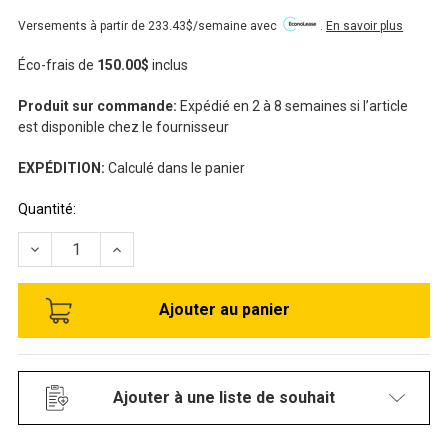
Versements à partir de 233.43$/semaine avec
.
En savoir plus
Éco-frais de
150.00$
inclus
Produit sur commande:
Expédié en 2 à 8 semaines si l’article
est disponible chez le fournisseur
EXPÉDITION:
Calculé dans le panier
Stock
Quantité:
disponible:
RÉDUIRE LA QUANTITÉ DE MACHINE À GLACE (FLOCON) REF
AUGMENTER LA QUANTITÉ DE MACHINE À GLACE
Ajouter à une liste de souhait