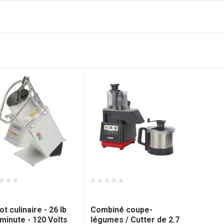
art - HOBFP350
Dito Sama - DIT602251
t culinaire - 26 lb
Combiné coupe-
minute - 120 Volts
légumes / Cutter de 2.7