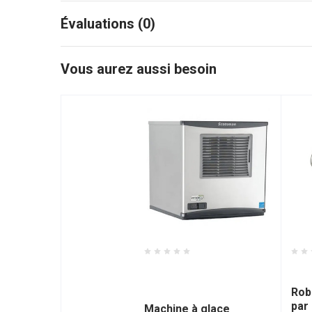
Évaluations (0)
Vous aurez aussi besoin
Scotsman -
Hob
SCOC0522SA1
Robo
par 
Machine à glace