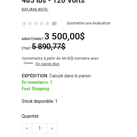
485 lbs - 120 Volts
BRUANLIKERL
Soumettre une évaluation
(0)
3 500,00$
MAINTENANT:
5 890,77$
ÉTAIT:
Versements à partir de 44.42$/semaine avec
.
En savoir plus
EXPÉDITION:
Calculé dans le panier
En inventaire: 1
Fast Shipping
Stock disponible:
1
Quantité:
RÉDUIRE LA QUANTITÉ DE ROBOT À LÉGUME ANLIK
AUGMENTER LA QUANTITÉ DE ROBOT À 