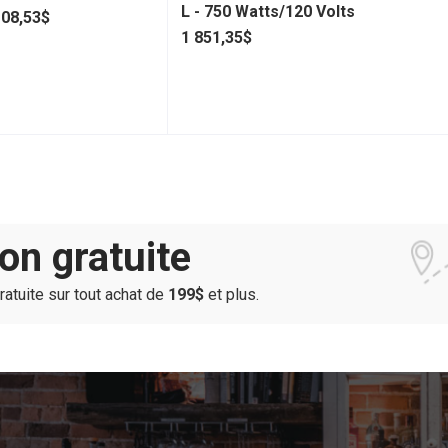
L - 750 Watts/120 Volts
108,53$
1 851,35$
son gratuite
gratuite sur tout achat de
199$
et plus.