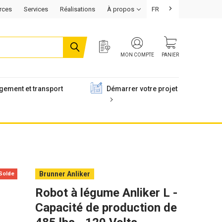
rces
Services
Réalisations
À propos
FR
MON COMPTE
PANIER
gement et transport
Démarrer votre projet
Brunner Anliker
Solde
Robot à légume Anliker L -
Capacité de production de