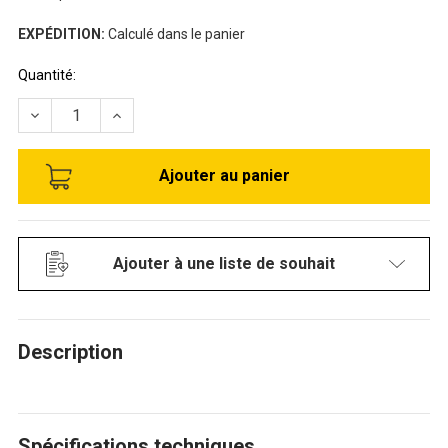
EXPÉDITION:
Calculé dans le panier
Stock
Quantité:
disponible:
RÉDUIRE LA QUANTITÉ DE TABLETTE DE 18" X 36" EN ÉPO
AUGMENTER LA QUANTITÉ DE TABLETTE DE 18"
Ajouter à une liste de souhait
Description
Spécifications techniques