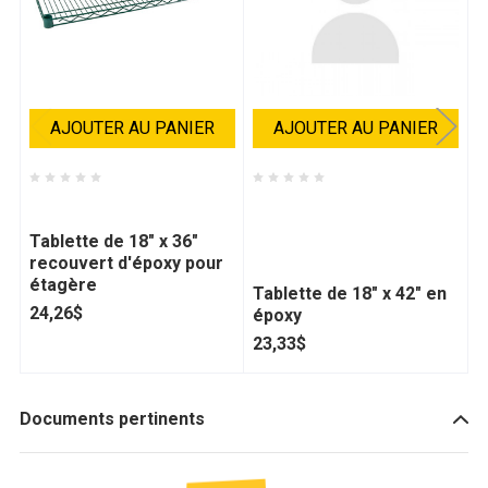
AJOUTER AU PANIER
AJOUTER AU PANIER
Thorinox - D50TGES1836
EAGLE CATERING
E
EQUIPMENT -
E
Tablette de 18" x 36"
recouvert d'époxy pour
ATETGES1842
A
étagère
Tablette de 18" x 42" en
T
24,26$
époxy
é
23,33$
1
Documents pertinents