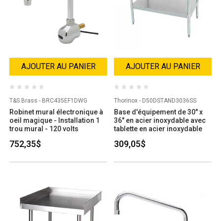
AJOUTER AU PANIER
AJOUTER AU PANIER
T&S Brass - BRC435EF1DWG
Thorinox - D50DSTAND3036SS
Robinet mural électronique à
Base d'équipement de 30" x
oeil magique - Installation 1
36" en acier inoxydable avec
trou mural - 120 volts
tablette en acier inoxydable
752,35$
309,05$