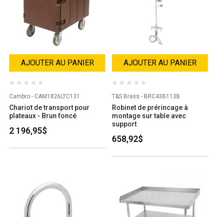
AJOUTER AU PANIER
AJOUTER AU PANIER
Cambro - CAM1826LTC131
T&S Brass - BRC43B113B
Chariot de transport pour
Robinet de prérincage à
plateaux - Brun foncé
montage sur table avec
support
2 196,95$
658,92$