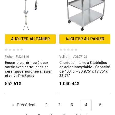
AJOUTER AU PANIER
AJOUTER AU PANIER
Fisher - FIS21110
Vollrath - VOL97126
Ensemble prérince à deux
Chariot utilitaire à 3 tablettes
sortie avec cartouches en
en acier inoxydable - Capacité
céramique, poignée à levier,
de 400 lb. - 30.875" x 17.75" x
et valve ProSpray
33.75"
552,61$
1 040,44$
Précédent
1
2
3
4
5