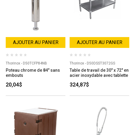
AJOUTER AU PANIER
AJOUTER AU PANIER
Thorinox - D50TCFP84NB
Thorinox - D50DSST3072GS
Poteau chrome de 84" sans
Table de travail de 30" x 72" en
embouts
acier inoxydable avec tablette
20,04$
324,87$