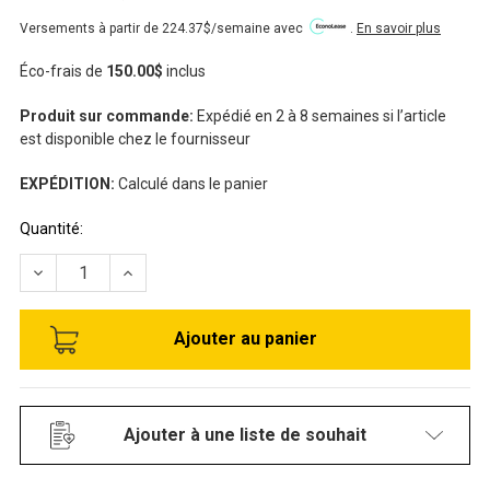
Versements à partir de 224.37$/semaine avec
.
En savoir plus
Éco-frais de
150.00$
inclus
Produit sur commande:
Expédié en 2 à 8 semaines si l’article
est disponible chez le fournisseur
EXPÉDITION:
Calculé dans le panier
Stock
Quantité:
disponible:
RÉDUIRE LA QUANTITÉ DE MACHINE À GLACE (FLOCON) RE
AUGMENTER LA QUANTITÉ DE MACHINE À GLAC
Ajouter à une liste de souhait