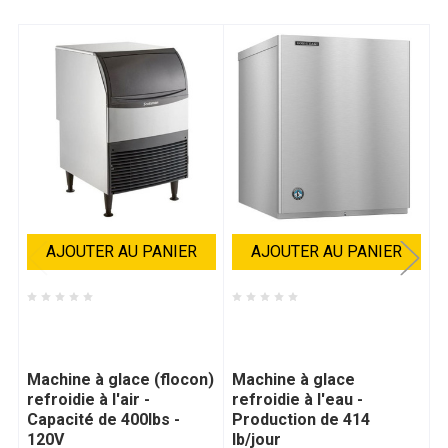
AJOUTER AU PANIER
AJOUTER AU PANIER
Scotsman -
Hoshizaki -
S
SCOUF424A1A
HOSKM350MWJ
M
r
Machine à glace (flocon)
Machine à glace
C
refroidie à l'air -
refroidie à l'eau -
2
Capacité de 400lbs -
Production de 414
120V
lb/jour
1