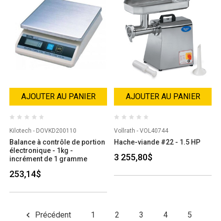
AJOUTER AU PANIER
AJOUTER AU PANIER
Kilotech - DOVKD200110
Vollrath - VOL40744
Balance à contrôle de portion
Hache-viande #22 - 1.5 HP
électronique - 1kg -
3 255,80$
incrément de 1 gramme
253,14$
Précédent
1
2
3
4
5