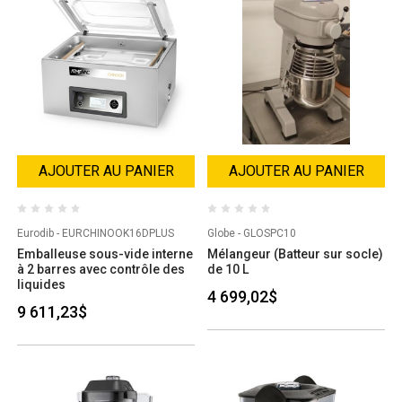
AJOUTER AU PANIER
AJOUTER AU PANIER
Eurodib - EURCHINOOK16DPLUS
Globe - GLOSPC10
Emballeuse sous-vide interne
Mélangeur (Batteur sur socle)
à 2 barres avec contrôle des
de 10 L
liquides
4 699,02$
9 611,23$