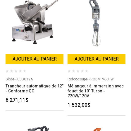
AJOUTER AU PANIER
AJOUTER AU PANIER
Globe - GLOG12A
Robot-coupe - ROBMP450FW
Trancheur automatique de 12"
Mélangeur à immersion avec
- Conforme QC
fouet de 10" Turbo -
720W/120V
6 271,11$
1 532,00$